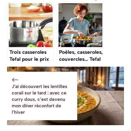
prix choc :
ce trio inox à 7,49
casseroles, poêles
€ chez Gifi : le
et poignées
geste simple qui
amovibles à moins
facilite la cuisine
de 90 € chez
(et le rangement)
Boulanger
Trois casseroles
Poêles, casseroles,
Tefal pour le prix
couvercles… Tefal
d’une : la bonne
vous équipe à prix
surprise à
cassé chez Darty
découvrir en ce
J’ai découvert les lentilles
moment sur
corail sur le tard : avec ce
Amazon
curry doux, c’est devenu
mon dîner réconfort de
l’hiver