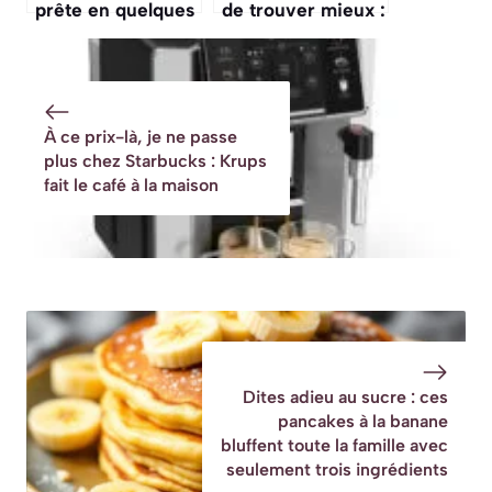
prête en quelques
de trouver mieux :
minutes avec cet
le moulin
appareil
électrique qu’on
EssentielB à
va s’arracher chez
moins de 25 €
Action
À ce prix-là, je ne passe
chez Boulanger
plus chez Starbucks : Krups
(offre limitée)
fait le café à la maison
Dites adieu au sucre : ces
pancakes à la banane
bluffent toute la famille avec
seulement trois ingrédients