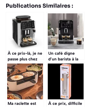
Publications Similaires :
À ce prix-là, je ne
Un café digne
passe plus chez
d’un barista à la
Starbucks : Krups
maison :
fait le café à la
l’expresso broyeur
maison
DeLonghi en
promotion chez
Boulanger
Ma raclette est
À ce prix, difficile